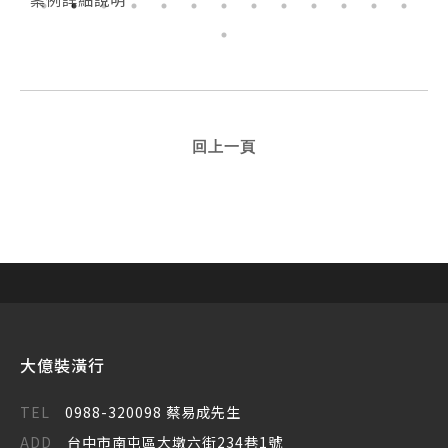
回上一頁
大億裝潢行
TEL
0988-320098 蔡易成先生
ADD
台中市南屯區大墩六街234巷1號